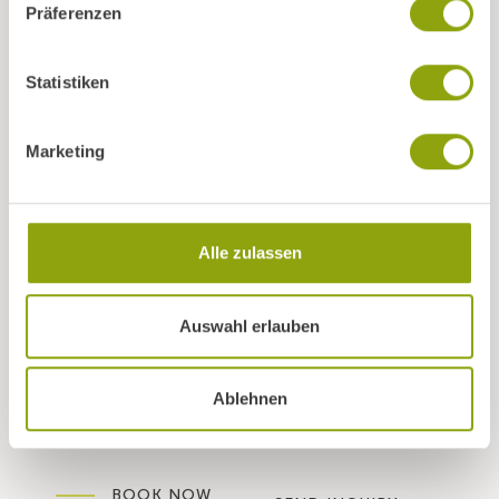
Präferenzen
Igler Straße 51
6080 Innsbruck-Igls
Statistiken
+43 512 377305
info@park-igls.at
Marketing
INFO
EXPLORE
Downloads
Programmes
Alle zulassen
Media and press
Healthier living
Jobs and career
Park Igls App
Newsletter
Gift vouchers
Auswahl erlauben
FAQs
Ablehnen
BOOK NOW