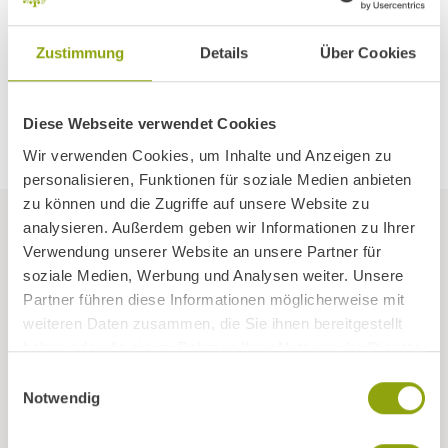
Our
bathing regulation
forms part of our contract for
accomodation and treatments and is verbalized in german
Zustimmung
Details
Über Cookies
only. We are happy to assist you in case of any questions
regarding the use of our bathing area.
Diese Webseite verwendet Cookies
Wir verwenden Cookies, um Inhalte und Anzeigen zu
personalisieren, Funktionen für soziale Medien anbieten
zu können und die Zugriffe auf unsere Website zu
analysieren. Außerdem geben wir Informationen zu Ihrer
Verwendung unserer Website an unsere Partner für
soziale Medien, Werbung und Analysen weiter. Unsere
Partner führen diese Informationen möglicherweise mit
weiteren Daten zusammen, die Sie ihnen bereitgestellt
haben oder die sie im Rahmen Ihrer Nutzung der Dienste
gesammelt haben.
Einwilligungsauswahl
Notwendig
CONTACT
Gesundheitszentrum Igls GmbH