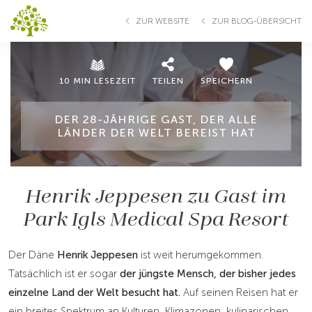
ZUR WEBSITE
ZUR BLOG-ÜBERSICHT
10 MIN LESEZEIT
TEILEN
SPEICHERN
DER 28-JÄHRIGE GAST, DER ALLE
LÄNDER DER WELT BEREIST HAT
Henrik Jeppesen zu Gast im
Park Igls Medical Spa Resort
Der Däne
Henrik Jeppesen
ist weit herumgekommen.
Tatsächlich ist er sogar
der jüngste Mensch, der bisher jedes
einzelne Land der Welt besucht hat.
Auf seinen Reisen hat er
ein breites Spektrum an Kulturen, Klimazonen, kulinarischen