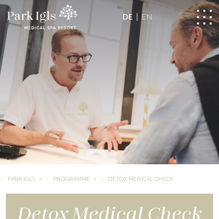
DE
EN
PARK IGLS
PROGRAMME
DETOX MEDICAL CHECK
Detox Medical Check