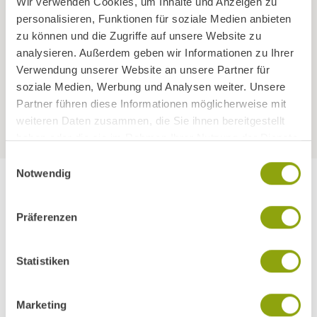
Wir verwenden Cookies, um Inhalte und Anzeigen zu
Vorträge von ÄrztInnen und PsychologInnen
personalisieren, Funktionen für soziale Medien anbieten
zu können und die Zugriffe auf unsere Website zu
Freie Benützung von Schwimmbad, Sauna und Fitnessraum mit
analysieren. Außerdem geben wir Informationen zu Ihrer
Panoramablick
Verwendung unserer Website an unsere Partner für
soziale Medien, Werbung und Analysen weiter. Unsere
Partner führen diese Informationen möglicherweise mit
weiteren Daten zusammen, die Sie ihnen bereitgestellt
haben oder die sie im Rahmen Ihrer Nutzung der Dienste
gesammelt haben.
Einwilligungsauswahl
Notwendig
Präferenzen
JETZT IN EIN GESUNDES LEBEN STARTEN
Weitere Programme für Sie:
Statistiken
Marketing