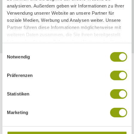
analysieren. Außerdem geben wir Informationen zu Ihrer
Auf Augenhöhe mit sich selbst kommen
Verwendung unserer Website an unsere Partner für
soziale Medien, Werbung und Analysen weiter. Unsere
Partner führen diese Informationen möglicherweise mit
Auf den eigenen Körper hören
weiteren Daten zusammen, die Sie ihnen bereitgestellt
haben oder die sie im Rahmen Ihrer Nutzung der Dienste
gesammelt haben.
Einwilligungsauswahl
Notwendig
Präferenzen
Statistiken
Marketing