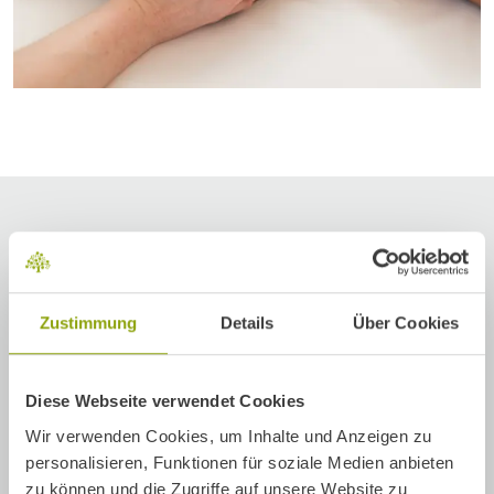
EIN KLEINER VORGESCHMACK
5 Tipps zum Entspannen
Zustimmung
Details
Über Cookies
Detox einmal anders machen
Diese Webseite verwendet Cookies
Bewusster kommunizieren
Wir verwenden Cookies, um Inhalte und Anzeigen zu
personalisieren, Funktionen für soziale Medien anbieten
Die persönlichen Inseln finden
zu können und die Zugriffe auf unsere Website zu