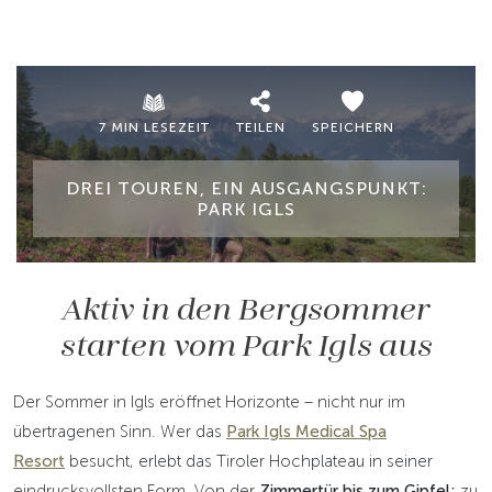
7 MIN LESEZEIT
TEILEN
SPEICHERN
DREI TOUREN, EIN AUSGANGSPUNKT:
PARK IGLS
Aktiv in den Bergsommer
starten vom Park Igls aus
Der Sommer in Igls eröffnet Horizonte – nicht nur im
übertragenen Sinn. Wer das
Park Igls Medical Spa
Resort
besucht, erlebt das Tiroler Hochplateau in seiner
eindrucksvollsten Form. Von der
Zimmertür bis zum Gipfel:
zu