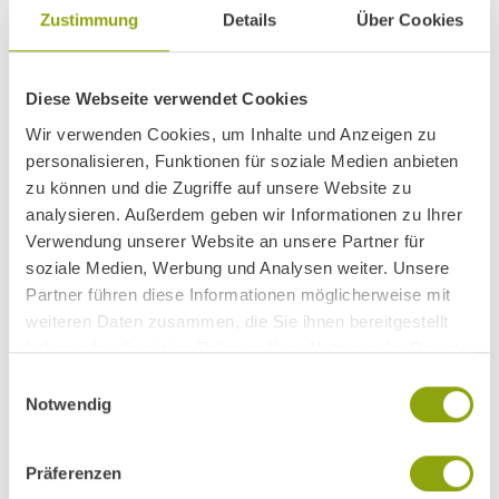
Zustimmung
Details
Über Cookies
E-Bike-Tour zur Höttinger Alm –
2
Diese Webseite verwendet Cookies
Panoramablick inklusive
Wir verwenden Cookies, um Inhalte und Anzeigen zu
personalisieren, Funktionen für soziale Medien anbieten
Klettersteig Glungezer –
3
zu können und die Zugriffe auf unsere Website zu
Sagenhaftes Bergerlebnis für Geübte
analysieren. Außerdem geben wir Informationen zu Ihrer
Verwendung unserer Website an unsere Partner für
soziale Medien, Werbung und Analysen weiter. Unsere
Partner führen diese Informationen möglicherweise mit
ZURÜCK IM PARK IGLS
weiteren Daten zusammen, die Sie ihnen bereitgestellt
haben oder die sie im Rahmen Ihrer Nutzung der Dienste
Entspannen mit Aussicht
gesammelt haben.
Einwilligungsauswahl
Notwendig
Nach jeder Tour wartet im Park Igls die wohlverdiente
Regeneration
: In der
Sauna
, am
Pool
oder bei einer
Präferenzen
wohltuenden Behandlung
nach Maß
. Empfehlenswert nach