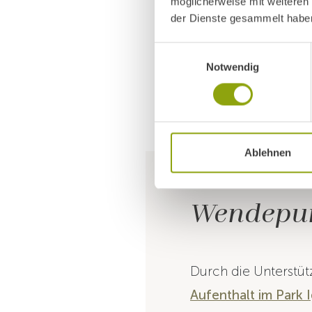
möglicherweise mit weiteren
der Dienste gesammelt habe
Einwilligungsauswahl
Notwendig
Ablehnen
Wendepun
Durch die Unterstüt
Aufenthalt im Park I