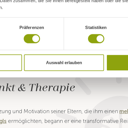
 Daten zusammen, die Sie ihnen bereitgestellt haben oder die s
obstruktive 
n.
einfacher.
Präferenzen
Statistiken
Auswahl erlauben
kt & Therapie
zung und Motivation seiner Eltern, die ihm einen
me
gls
ermöglichten, begann er eine transformative Re