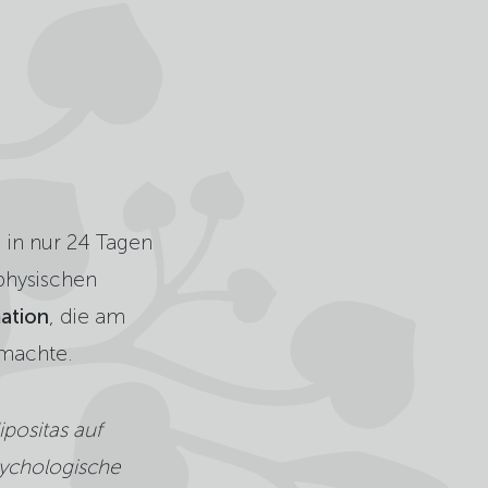
 in nur 24 Tagen
 physischen
ation
, die am
 machte.
positas auf
sychologische