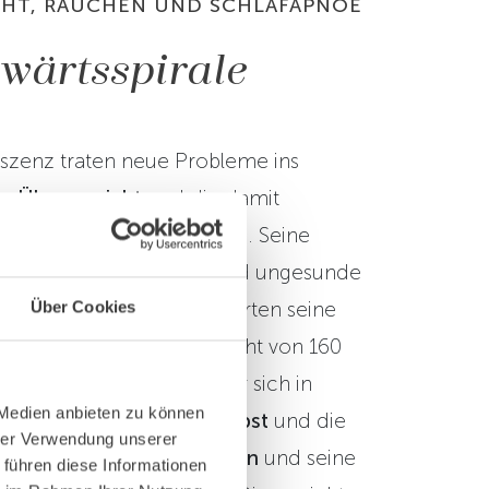
HT, RAUCHEN UND SCHLAFAPNOE
wärtsspirale
eszenz traten neue Probleme ins
es Übergewicht
und die damit
n
psychischen Belastungen
. Seine
 zuckerhaltige Getränke und ungesunde
wohnheiten verschlimmerten seine
Über Cookies
nehmend. Mit einem Gewicht von 160
Größe von 194 cm fand er sich in
 Medien anbieten zu können
igen
Kampf gegen sich selbst
und die
hrer Verwendung unserer
herum wieder. Das
Rauchen
und seine
 führen diese Informationen