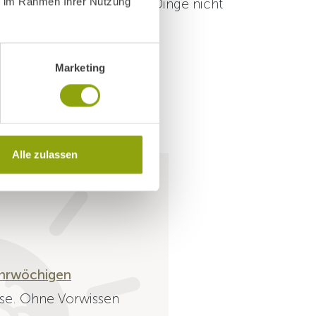
ie im Rahmen Ihrer Nutzung
Schlafapnoe
machten die Dinge nicht
Marketing
Alle zulassen
hrwöchigen
ise. Ohne Vorwissen