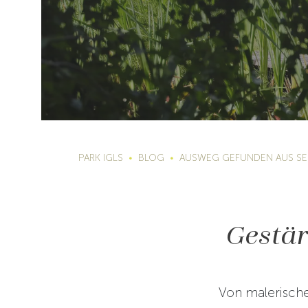
PARK IGLS
BLOG
AUSWEG GEFUNDEN AUS SE
Gestär
Von malerisch