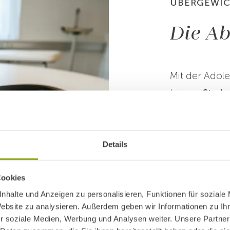
ÜBERGEWIC
Die Ab
Mit der Adol
Leben:
Stark
verbundene
Vorliebe für
Ernährungsge
Details
Situation zu
Cookies
kg und einer 
nhalte und Anzeigen zu personalisieren, Funktionen für soziale
einem ständ
Website zu analysieren. Außerdem geben wir Informationen zu I
Welt um ihn 
r soziale Medien, Werbung und Analysen weiter. Unsere Partner