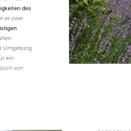
igkeiten des
m er zwei
istigen
rühen
der Umgebung
ür ein
edoch von