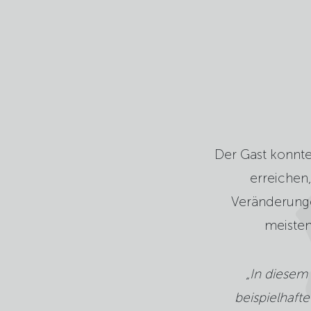
Der Gast konnt
erreichen,
Veränderunge
meisten
„In diesem 
beispielhaft