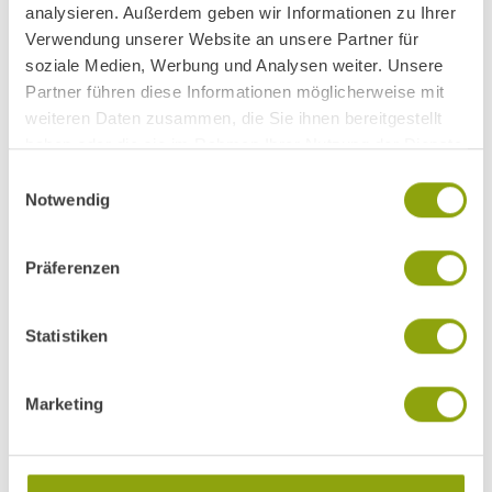
analysieren. Außerdem geben wir Informationen zu Ihrer
Verwendung unserer Website an unsere Partner für
soziale Medien, Werbung und Analysen weiter. Unsere
Partner führen diese Informationen möglicherweise mit
weiteren Daten zusammen, die Sie ihnen bereitgestellt
haben oder die sie im Rahmen Ihrer Nutzung der Dienste
gesammelt haben.
Einwilligungsauswahl
Notwendig
Über den Autor und
Präferenzen
Mitwirkende
Statistiken
Seit vielen Jahren lenkt Chefkoch Markus Sorg die
kulinarischen Geschicke im Park Igls Medical Spa Resort - und
prägt damit einen der wichtigsten Aspekte der Modernen
Marketing
Mayr-Medizin. Mit Experimentierfreudigkeit, Kreativität und
einem gezielten Fokus auf das Wesentliche sorgt er mit