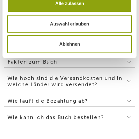
seinem Team beständig für
kulinarische Höchstleistungen auf
Alle zulassen
Haubenküchenniveau.
Auswahl erlauben
JETZT BUCH BESTELLEN
Ablehnen
Wie viel kostet das Buch?
Fakten zum Buch
Wie hoch sind die Versandkosten und in
welche Länder wird versendet?
Wie läuft die Bezahlung ab?
Wie kann ich das Buch bestellen?