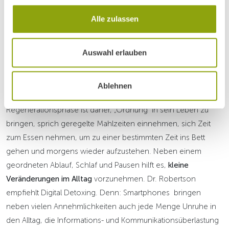
Alle zulassen
Wie beginnen?
Auswahl erlauben
Wie bereits erwähnt, leben viele Menschen ohne feste
Ablehnen
Tagesstruktur. Ein guter Schritt in die erste
Regenerationsphase ist daher, „Ordnung” in sein Leben zu
bringen, sprich geregelte Mahlzeiten einnehmen, sich Zeit
zum Essen nehmen, um zu einer bestimmten Zeit ins Bett
gehen und morgens wieder aufzustehen. Neben einem
geordneten Ablauf, Schlaf und Pausen hilft es,
kleine
Veränderungen im Alltag
vorzunehmen. Dr. Robertson
empfiehlt Digital Detoxing. Denn: Smartphones bringen
neben vielen Annehmlichkeiten auch jede Menge Unruhe in
den Alltag, die Informations- und Kommunikationsüberlastung