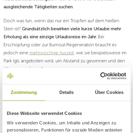
ausgleichende Tätigkeiten suchen
.
Doch was tun, wenn das nur ein Tropfen auf dem heißen
Stein ist?
Grundsätzlich bewirken viele kurze Urlaube mehr
Erholung als eine einzige Urlaubsreise im Jahr.
Bei
Erschöpfung oder zur Burnout-Regeneration braucht es
jedoch eine
mehrwöchige Auszeit
, wie sie beispielsweise im
Park Igls angeboten wird, um Abstand zu gewinnen und den
Alltag neu aufzustellen.
Zustimmung
Details
Über Cookies
Welche Hilfsmittel versprechen
bei Energielosigkeit und
Diese Webseite verwendet Cookies
Überlastung am meisten
Wir verwenden Cookies, um Inhalte und Anzeigen zu
Erfolg?
personalisieren, Funktionen für soziale Medien anbieten