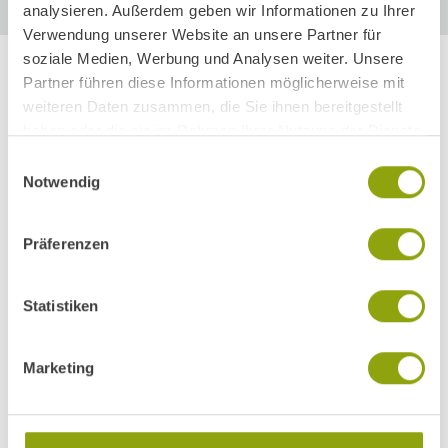
analysieren. Außerdem geben wir Informationen zu Ihrer
Verwendung unserer Website an unsere Partner für
soziale Medien, Werbung und Analysen weiter. Unsere
Partner führen diese Informationen möglicherweise mit
weiteren Daten zusammen, die Sie ihnen bereitgestellt
Es erwartet Sie eine
haben oder die sie im Rahmen Ihrer Nutzung der Dienste
abwechslungsreiche und
gesammelt haben.
Einwilligungsauswahl
verantwortungsvolle Tätigkeit in
Notwendig
einem der führenden Zentren für
Mayr-Medizin weltweit.
Präferenzen
Statistiken
Marketing