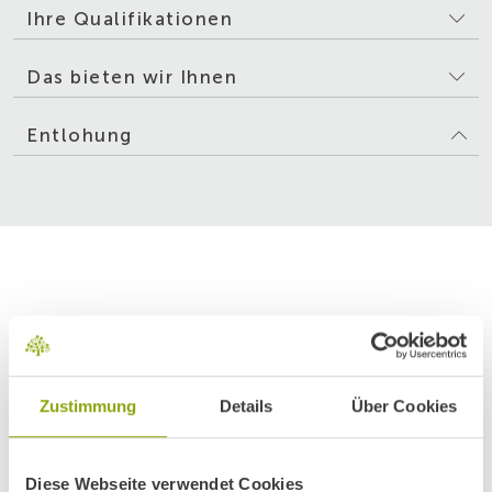
Ihre Qualifikationen
Das bieten wir Ihnen
Entlohung
Es erwartet Sie eine
abwechslungsreiche und
verantwortungsvolle Tätigkeit in
Zustimmung
Details
Über Cookies
einem der führenden Zentren für
Mayr-Medizin weltweit.
Diese Webseite verwendet Cookies