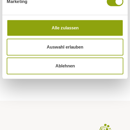
Marketing
Schriftliche Bewerbung
mit Foto bitte an:
Alle zulassen
Gesundheitszentrum Park Igls
z.H. Werner Chizzali
Auswahl erlauben
Igler Straße 51, 6080 Innsbruck-Igls
JETZT BEWERBEN
Ablehnen