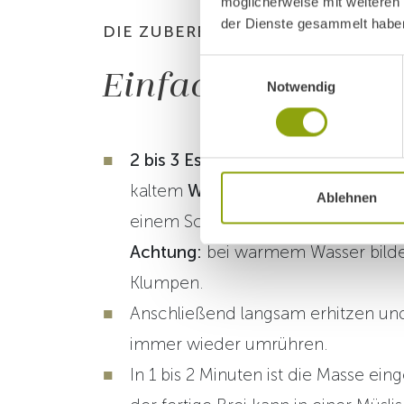
möglicherweise mit weiteren
der Dienste gesammelt habe
DIE ZUBEREITUNG
Einwilligungsauswahl
Einfach & unkompl
Notwendig
2 bis 3 Esslöffel gemahlenes Getr
kaltem
Wasser-Milch-Gemisch (20
Ablehnen
einem Schneebesen in einem Topf 
Achtung:
bei warmem Wasser bilde
Klumpen.
Anschließend langsam erhitzen un
immer wieder umrühren.
In 1 bis 2 Minuten ist die Masse ein