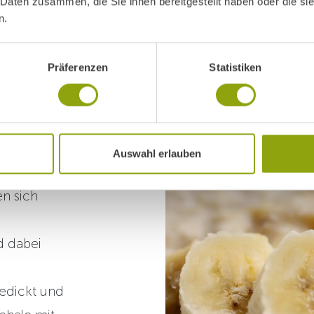
 Daten zusammen, die Sie ihnen bereitgestellt haben oder die s
n.
iziert
Präferenzen
Statistiken
eide
mit
0 ml)
mit
Auswahl erlauben
verrühren.
n sich
d dabei
gedickt und