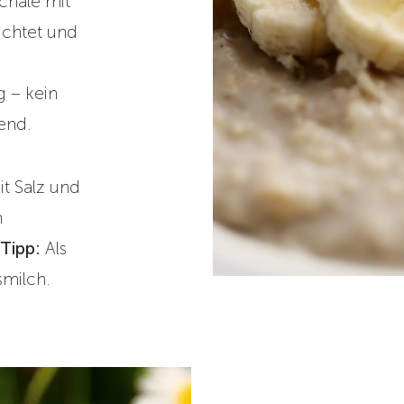
schale mit
ichtet und
 – kein
end.
it Salz und
n
Tipp:
Als
smilch.