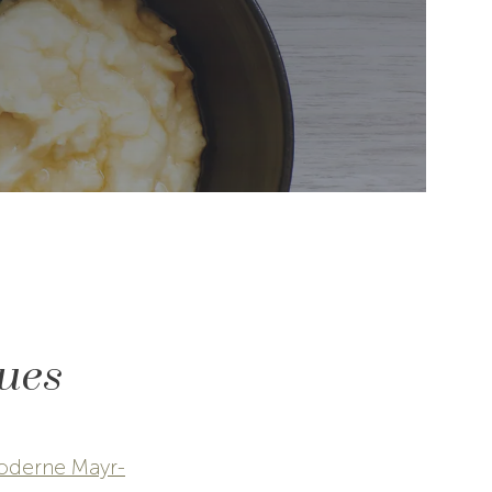
ues
oderne Mayr-