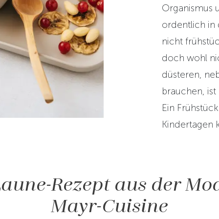
Organismus u
ordentlich i
nicht frühstü
doch wohl nic
düsteren, neb
brauchen, is
Ein Frühstück
Kindertagen k
Laune-Rezept aus der Mo
Mayr-Cuisine