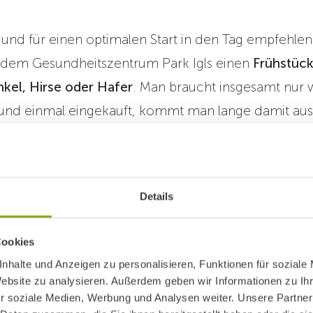
 und für einen optimalen Start in den Tag empfehle
 dem Gesundheitszentrum Park Igls einen
Frühstück
kel, Hirse oder Hafer
. Man braucht insgesamt nur 
und einmal eingekauft, kommt man lange damit aus
n Sie zur Abwechslung einmal Gofio. Dieses geröst
oder ohne Meersalz gewonnen – zählt zu den besond
Details
Food-Trendsettern.
Cookies
nhalte und Anzeigen zu personalisieren, Funktionen für soziale
Website zu analysieren. Außerdem geben wir Informationen zu I
r soziale Medien, Werbung und Analysen weiter. Unsere Partner