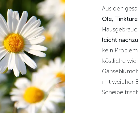
Aus den gesa
Öle, Tinkture
Hausgebrauch 
leicht nach
kein Problem.
köstliche wi
Gänseblümche
mit weicher 
Scheibe frisc