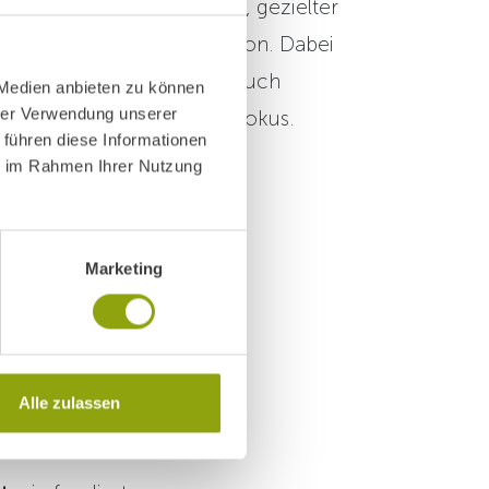
 funktioneller Ernährung, gezielter
d nachhaltiger Regeneration. Dabei
nur körperliche, sondern auch
 Medien anbieten zu können
hrer Verwendung unserer
nd mentale Prozesse
im Fokus.
 führen diese Informationen
ie im Rahmen Ihrer Nutzung
stage sind keine
Marketing
lmanagements.
sen
oder
ie echten Nutzen
Alle zulassen