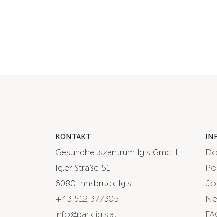
KONTAKT
IN
Gesundheitszentrum Igls GmbH
Do
Igler Straße 51
Po
6080 Innsbruck-Igls
Jo
+43 512 377305
Ne
info@park-igls.at
FA