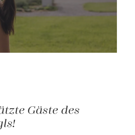
tzte Gäste des
gls!