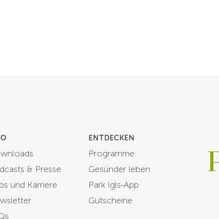
FO
ENTDECKEN
wnloads
Programme
dcasts & Presse
Gesünder leben
bs und Karriere
Park Igls-App
wsletter
Gutscheine
Qs