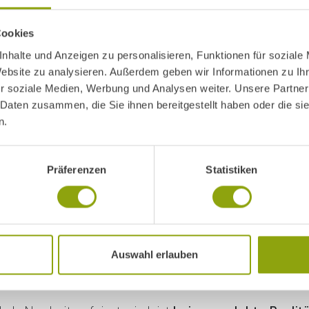
Kompetenz mit
Diagnostik un
Cookies
stehen nicht 
nhalte und Anzeigen zu personalisieren, Funktionen für soziale
Website zu analysieren. Außerdem geben wir Informationen zu I
emotionale u
r soziale Medien, Werbung und Analysen weiter. Unsere Partner
 Daten zusammen, die Sie ihnen bereitgestellt haben oder die s
n.
mtherapie, Meditation oder strukturierte Entlastung
Präferenzen
Statistiken
 bewährte Bestandteile eines modernen Lebenssti
g-Elemente
, etwa
personalisierte Mikrobiom-Analy
erapiekonzepte
, ergänzen unser Angebot dort, wo s
Auswahl erlauben