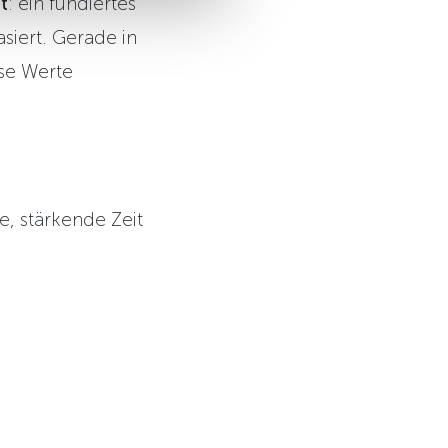
t
: ein fundiertes
siert. Gerade in
ese Werte
, stärkende Zeit