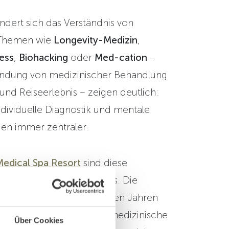
ndert sich das Verständnis von
 Themen wie
Longevity-Medizin
,
ess
,
Biohacking
oder
Med-cation
–
bindung von medizinischer Behandlung
und Reiseerlebnis – zeigen deutlich:
ndividuelle Diagnostik und mentale
en immer zentraler.
Medical Spa Resort
sind diese
 längst Teil unseres Alltags. Die
r-Medizin
, die wir seit vielen Jahren
eiterentwickeln, vereint medizinische
Über Cookies