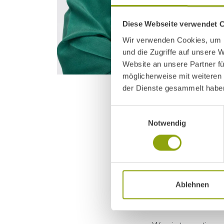
Diese Webseite verwendet 
Wir verwenden Cookies, um I
und die Zugriffe auf unsere 
Website an unsere Partner fü
möglicherweise mit weiteren
der Dienste gesammelt habe
Einwilligungsauswahl
Achtsamkeit, Ate
Notwendig
Trends, sondern
Auch
Biohackin
individuelle Th
Ablehnen
bringen.