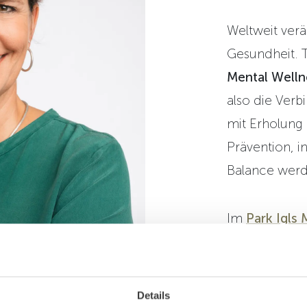
Weltweit verä
Gesundheit.
Mental Welln
also die Ver
mit Erholung 
Prävention, i
Balance werd
Im
Park Igls 
Entwicklungen
Moderne May
konsequent w
Details